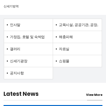
신세기방역
인사말
교육시설, 공공기관, 공장,
가정집, 호텔 및 숙박업
요식업소, 병원
해충피해
갤러리
자료실
신세기광장
쇼핑몰
공지사항
Latest News
View More